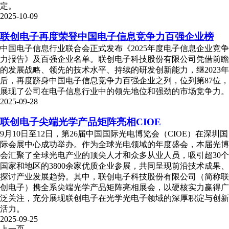
定。
2025-10-09
联创电子再度荣登中国电子信息竞争力百强企业榜
中国电子信息行业联合会正式发布《2025年度电子信息企业竞争
力报告》及百强企业名单。联创电子科技股份有限公司凭借前瞻
的发展战略、领先的技术水平、持续的研发创新能力，继2023年
后，再度跻身中国电子信息竞争力百强企业之列，位列第87位，
展现了公司在电子信息行业中的领先地位和强劲的市场竞争力。
2025-09-28
联创电子尖端光学产品矩阵亮相CIOE
9月10日至12日，第26届中国国际光电博览会（CIOE）在深圳国
际会展中心成功举办。作为全球光电领域的年度盛会，本届光博
会汇聚了全球光电产业的顶尖人才和众多从业人员，吸引超30个
国家和地区的3800余家优质企业参展，共同呈现前沿技术成果、
探讨产业发展趋势。其中，联创电子科技股份有限公司（简称联
创电子）携全系尖端光学产品矩阵亮相展会，以硬核实力赢得广
泛关注，充分展现联创电子在光学光电子领域的深厚积淀与创新
活力。
2025-09-25
上一页