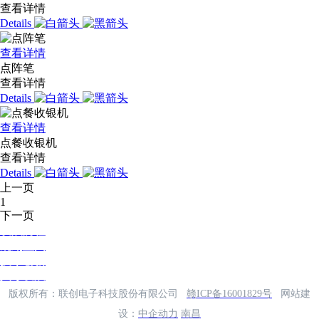
查看详情
Details
查看详情
点阵笔
查看详情
Details
查看详情
点餐收银机
查看详情
Details
上一页
1
下一页
发展历程
规划蓝图
技术创新
人才发展
版权所有：联创电子科技股份有限公司
赣ICP备16001829号
网站建
设：
中企动力
南昌