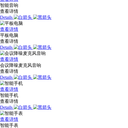
智能音响
查看详情
Details
查看详情
平板电脑
查看详情
Details
查看详情
会议降噪麦克风音响
查看详情
Details
查看详情
智能手机
查看详情
Details
查看详情
智能手表